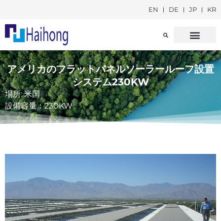
EN
DE
JP
KR
ホームページ
ケースディスプレイ
ニュースリリース
お問い合わせ
アメリカのフラットパネルソーラールーフ設置
システム230KW
場所: 米国
設備容量：230KW