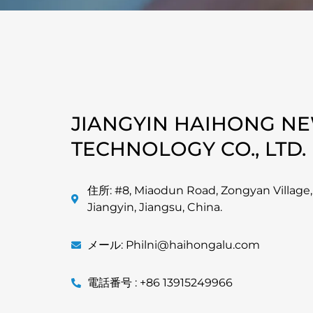
JIANGYIN HAIHONG N
TECHNOLOGY CO., LTD.
住所: #8, Miaodun Road, Zongyan Village
Jiangyin, Jiangsu, China.
メール: Philni@haihongalu.com
電話番号 : +86 13915249966