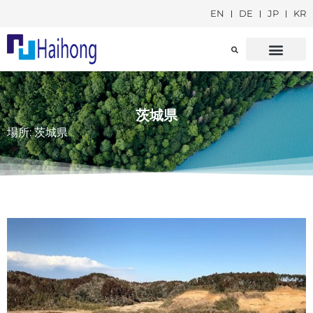
EN
DE
JP
KR
ホームページ
ケースディスプレイ
ニュースリリース
お問い合わせ
茨城県
場所: 茨城県